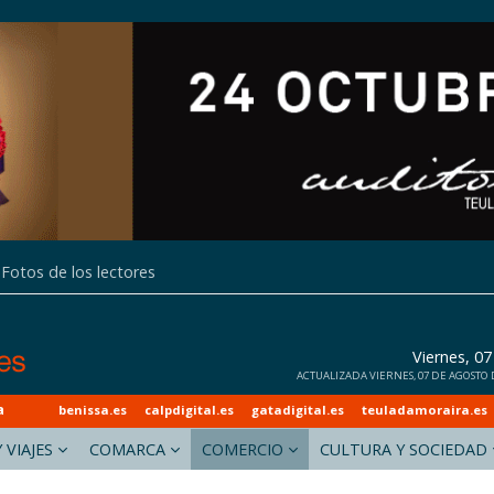
Fotos de los lectores
Viernes, 0
ACTUALIZADA VIERNES, 07 DE AGOSTO DE
a
benissa.es
calpdigital.es
gatadigital.es
teuladamoraira.es
 VIAJES
COMARCA
COMERCIO
CULTURA Y SOCIEDAD