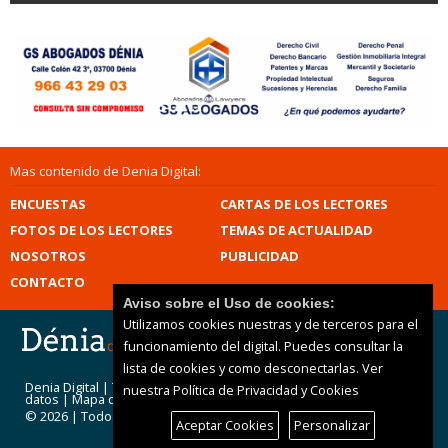
Mas contenido de Denia Digital:
ENCUESTAS
CARTAS DE LOS LECTORES
FOTOS DE LOS LECTORES
TEMAS DE ACTUALIDAD
NOSOTROS
PUBLICIDAD
CONTACTO
Aviso sobre el Uso de cookies:
Utilizamos cookies nuestras y de terceros para el
funcionamiento del digital. Puedes consultar la
lista de cookies y como desconectarlas.
Ver
Denia Digital |
Términos de uso
|
Protección de
nuestra Política de Privacidad y Cookies
datos
|
Mapa del sitio
© 2026 | Todos los derechos reservados
Aceptar Cookies
Personalizar