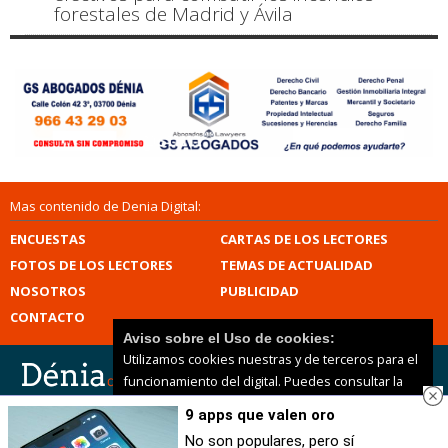
forestales de Madrid y Ávila
Mas contenido de Denia Digital:
ENCUESTAS
CARTAS DE LOS LECTORES
FOTOS DE LOS LECTORES
TEMAS DE ACTUALIDAD
NOSOTROS
PUBLICIDAD
CONTACTO
Aviso sobre el Uso de cookies:
Utilizamos cookies nuestras y de terceros para el
funcionamiento del digital. Puedes consultar la
lista de cookies y como desconectarlas.
Ver
9 apps que valen oro
Denia Digital |
Términos de uso
|
Protección de
nuestra Política de Privacidad y Cookies
datos
|
Mapa del sitio
No son populares, pero sí