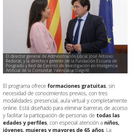
El director general de Administración Local, José Antonio 
Redorat, y la directora gerente de la Fundación Escuela de 
Posgrado y Red de Centros de Investigación en Inteligencia 
Artificial de la Comunitat Valenciana (ValgrAI)
El programa ofrece
formaciones gratuitas
, sin
necesidad de conocimientos previos, con tres
modalidades: presencial, aula virtual y completamente
online. Está diseñado para eliminar barreras de acceso
y facilitar la participación de personas de
todas las
edades y perfiles
, con especial atención a
niños,
jóvenes, mujeres y mayores de 65 años
. La