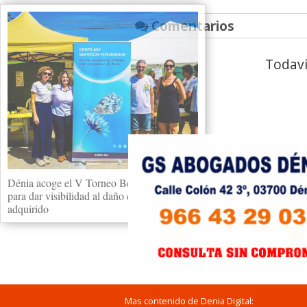
Comentarios
Todaví
Dénia acoge el V Torneo Benéfico de Pádel
para dar visibilidad al daño cerebral
adquirido
Mas contenido de Denia Digital: