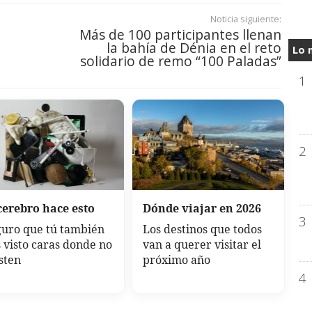
Noticia siguiente:
Más de 100 participantes llenan
la bahía de Dénia en el reto
Lo 
solidario de remo “100 Paladas”
1
2
cerebro hace esto
Dónde viajar en 2026
3
uro que tú también
Los destinos que todos
 visto caras donde no
van a querer visitar el
sten
próximo año
4