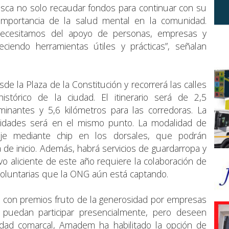
usca no solo recaudar fondos para continuar con su
la importancia de la salud mental en la comunidad.
cesitamos del apoyo de personas, empresas y
eciendo herramientas útiles y prácticas”, señalan
de la Plaza de la Constitución y recorrerá las calles
stórico de la ciudad. El itinerario será de 2,5
minantes y 5,6 kilómetros para las corredoras. La
idades será en el mismo punto. La modalidad de
aje mediante chip en los dorsales, que podrán
 de inicio. Además, habrá servicios de guardarropa y
vo aliciente de este año requiere la colaboración de
voluntarias que la ONG aún está captando.
teo con premios fruto de la generosidad por empresas
 puedan participar presencialmente, pero deseen
tidad comarcal, Amadem ha habilitado la opción de