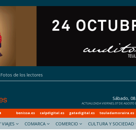
Fotos de los lectores
Sábado, 08
ACTUALIZADA VIERNES, 07 DE AGOSTO DE
a
benissa.es
calpdigital.es
gatadigital.es
teuladamoraira.es
 VIAJES
COMARCA
COMERCIO
CULTURA Y SOCIEDAD