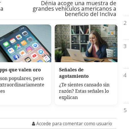
r
Dénia acoge una muestra de
la
grandes vehículos americanos a
beneficio del Incliva
2
3
apps que valen oro
Señales de
4
agotamiento
son populares, pero
extraordinariamente
¿Te sientes cansado sin
les
razón? Estas señales lo
explican
5
Accede para comentar como usuario