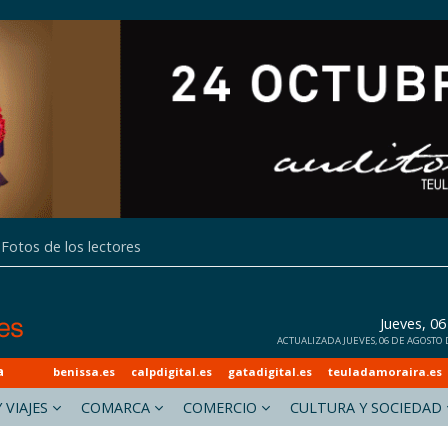
Fotos de los lectores
Jueves, 0
ACTUALIZADA JUEVES, 06 DE AGOSTO D
a
benissa.es
calpdigital.es
gatadigital.es
teuladamoraira.es
 VIAJES
COMARCA
COMERCIO
CULTURA Y SOCIEDAD