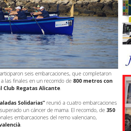
articiparon seis embarcaciones, que completaron
 a las finales en un recorrido de
800 metros con
l Club Regatas Alicante
.
aladas Solidarias”
reunió a cuatro embarcaciones
superado un cáncer de mama. El recorrido, de
350
cionales embarcaciones del remo valenciano,
 valencià
.