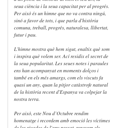
seua ciència i la seua capacitat per al progrés.
Per això és un himne que no va contra ningú,
sinó a favor de tots, i que parla d'història
comuna, treball, progrés, naturalesa, llibertat,
futur i pau.
L'himne mostra què hem sigut, enaltix què som
i inspira què volem ser. Ací residix el secret de
la seua popularitat. Les seues notes i paraules
ens han acompanyat en moments dolços i
també en els més amargs, com els viscuts fa
quasi un any, quan la pitjor catàstrofe natural
de la història recent d'Espanya va colpejar la
nostra terra.
Per això, este Nou d’Octubre rendim
homenatge i recordem amb emoció les víctimes
de les riuades de l'any passat, renovem els