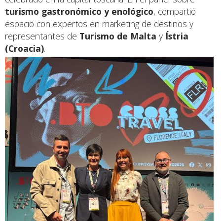
turismo gastronómico y enológico
, compartió
espacio con expertos en marketing de destinos y
representantes de
Turismo de Malta
y
Ístria
(Croacia)
.