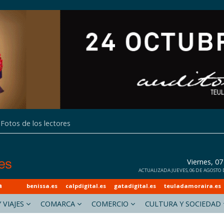
Fotos de los lectores
Viernes, 0
ACTUALIZADA JUEVES, 06 DE AGOSTO D
a
benissa.es
calpdigital.es
gatadigital.es
teuladamoraira.es
 VIAJES
COMARCA
COMERCIO
CULTURA Y SOCIEDAD