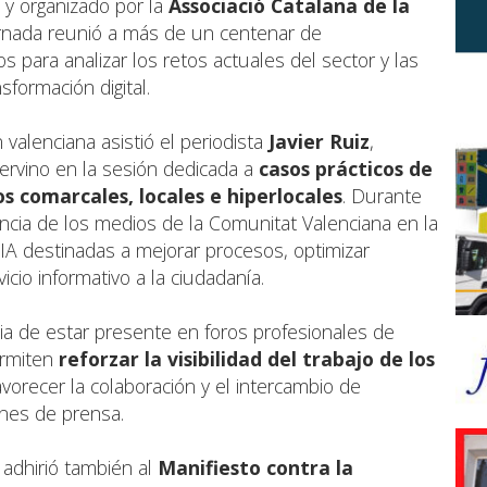
y organizado por la
Associació Catalana de la
ornada reunió a más de un centenar de
ios para analizar los retos actuales del sector y las
sformación digital.
 valenciana asistió el periodista
Javier Ruiz
,
tervino en la sesión dedicada a
casos prácticos de
os comarcales, locales e hiperlocales
. Durante
encia de los medios de la Comunitat Valenciana en la
IA destinadas a mejorar procesos, optimizar
cio informativo a la ciudadanía.
 de estar presente en foros profesionales de
ermiten
reforzar la visibilidad del trabajo de los
vorecer la colaboración y el intercambio de
ones de prensa.
 adhirió también al
Manifiesto contra la