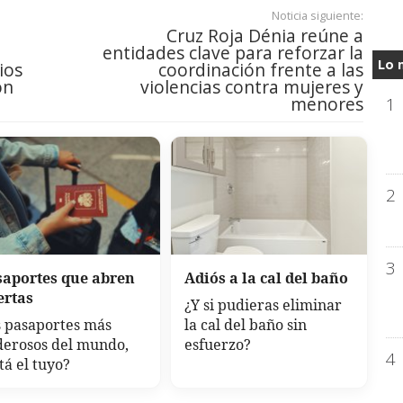
Noticia siguiente:
Cruz Roja Dénia reúne a
entidades clave para reforzar la
Lo 
ios
coordinación frente a las
ón
violencias contra mujeres y
menores
1
2
3
saportes que abren
Adiós a la cal del baño
ertas
¿Y si pudieras eliminar
 pasaportes más
la cal del baño sin
derosos del mundo,
esfuerzo?
4
tá el tuyo?