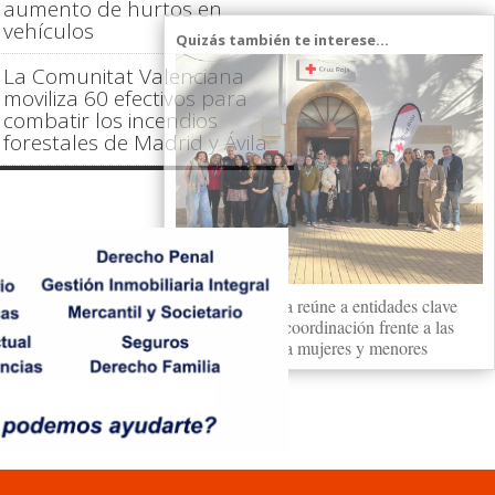
aumento de hurtos en
vehículos
Quizás también te interese...
La Comunitat Valenciana
moviliza 60 efectivos para
combatir los incendios
forestales de Madrid y Ávila
Cruz Roja Dénia reúne a entidades clave
para reforzar la coordinación frente a las
violencias contra mujeres y menores