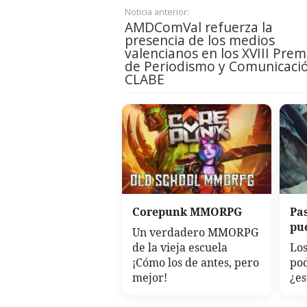
Noticia anterior:
AMDComVal refuerza la
presencia de los medios
valencianos en los XVIII Prem
de Periodismo y Comunicaci
CLABE
Corepunk MMORPG
Pa
pu
Un verdadero MMORPG
de la vieja escuela
Los
¡Cómo los de antes, pero
po
mejor!
¿es