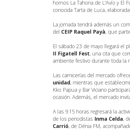
hornos La Tahona de L’Avío y El F
conocida Tarta de Luca, elaborad
La jornada tendrá además un comp
del
CEIP Raquel Payà
, que parti
El sábado 23 de mayo llegará el pl
II Figatell Fest
, una cita que co
ambiente festivo durante toda la
Las carnicerías del mercado ofrece
unidad
, mientras que establecim
Kko Papua y Bar Viciano participa
ocasión. Además, el mercado invit
A las 9.15 horas regresará la acti
de los periodistas
Inma Celda
, 
Carrió
, de Dénia FM, acompañado