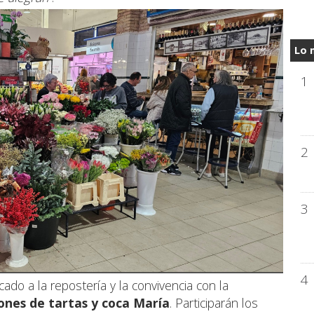
Lo 
1
2
3
4
ado a la repostería y la convivencia con la
ones de tartas y coca María
. Participarán los