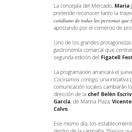
La concejala del Mercado,
Maria 
pretende reconocer tanto la trayec
cotidiano de todas las personas que 
apostando por el comercio de pro
Uno de los grandes protagonistas 
gastronomía comarcal que centrará
segunda edición del
Figatell Fes
La programación arrancará el juev
Cocinamos contigo
, una iniciativ
comunicación locales cambiarán los
dirección de la
chef Belén Escri
García
, de Marina Plaza;
Vicente
Calvo
.
Ese mismo día, los establecimien
dentro de la campaña
“Precios qu