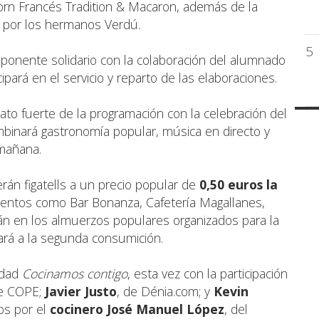
orn Francés Tradition & Macaron, además de la
a por los hermanos Verdú.
5
onente solidario con la colaboración del alumnado
cipará en el servicio y reparto de las elaboraciones.
ato fuerte de la programación con la celebración del
mbinará gastronomía popular, música en directo y
 mañana.
rán figatells a un precio popular de
0,50 euros la
ientos como Bar Bonanza, Cafetería Magallanes,
rán en los almuerzos populares organizados para la
ará a la segunda consumición.
vidad
Cocinamos contigo
, esta vez con la participación
de COPE;
Javier Justo
, de Dénia.com; y
Kevin
s por el
cocinero José Manuel López
, del