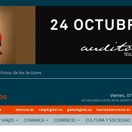
Fotos de los lectores
Viernes, 0
ACTUALIZADA JUEVES, 06 DE AGOSTO D
a
benissa.es
calpdigital.es
gatadigital.es
teuladamoraira.es
 VIAJES
COMARCA
COMERCIO
CULTURA Y SOCIEDAD