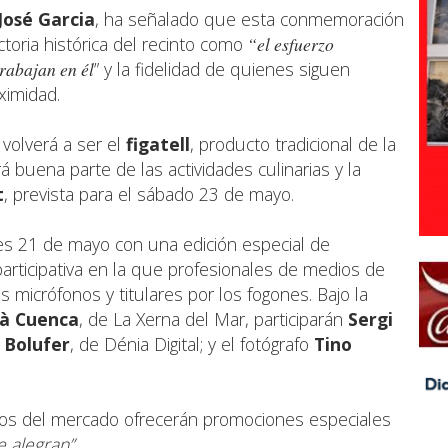
José Garcia
, ha señalado que esta conmemoración
toria histórica del recinto como
“el esfuerzo
trabajan en él
” y la fidelidad de quienes siguen
ximidad.
volverá a ser el
figatell
, producto tradicional de la
 buena parte de las actividades culinarias y la
t
, prevista para el sábado 23 de mayo.
es 21 de mayo con una edición especial de
a participativa en la que profesionales de medios de
 micrófonos y titulares por los fogones. Bajo la
và Cuenca
, de La Xerna del Mar, participarán
Sergi
 Bolufer
, de Dénia Digital; y el fotógrafo
Tino
tos del mercado ofrecerán promociones especiales
e alegran”
.