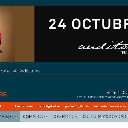
Fotos de los lectores
Viernes, 0
ACTUALIZADA VIERNES, 07 DE AGOSTO DE
a
benissa.es
calpdigital.es
gatadigital.es
teuladamoraira.es
 VIAJES
COMARCA
COMERCIO
CULTURA Y SOCIEDAD