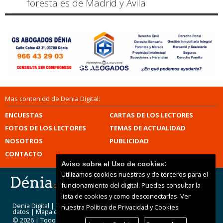
forestales de Madrid y Ávila
Mas contenido de Denia Digital:
ENCUESTAS
CARTAS DE LOS LECTORES
FOTOS DE LOS LECTORES
TEMAS DE ACTUALIDAD
NOSOTROS
PUBLICIDAD
CONTACTO
Aviso sobre el Uso de cookies:
Utilizamos cookies nuestras y de terceros para el
funcionamiento del digital. Puedes consultar la
lista de cookies y como desconectarlas.
Ver
Denia Digital |
Términos de uso
|
Protección de
nuestra Política de Privacidad y Cookies
datos
|
Mapa del sitio
© 2026 | Todos los derechos reservados