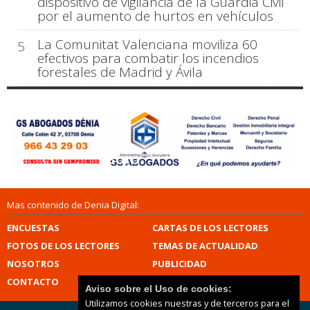
dispositivo de vigilancia de la Guardia Civil
por el aumento de hurtos en vehículos
La Comunitat Valenciana moviliza 60
5
efectivos para combatir los incendios
forestales de Madrid y Ávila
Mas contenido de Denia Digital:
ENCUESTAS
CARTAS DE LOS LECTORES
FOTOS DE LOS LECTORES
TEMAS DE ACTUALIDAD
NOSOTROS
PUBLICIDAD
CONTACTO
Aviso sobre el Uso de cookies:
Utilizamos cookies nuestras y de terceros para el