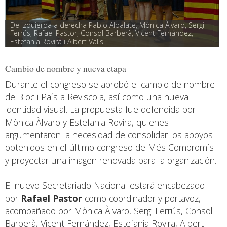
De izquierda a derecha Pablo Albalate, Mònica Àlvaro, Sergi 
Ferrús, Rafael Pastor, Consol Barberà, Vicent Fernández, 
Estefania Rovira i Albert Valls
Cambio de nombre y nueva etapa
Durante el congreso se aprobó el cambio de nombre
de Bloc i País a Reviscola, así como una nueva
identidad visual. La propuesta fue defendida por
Mònica Àlvaro y Estefania Rovira, quienes
argumentaron la necesidad de consolidar los apoyos
obtenidos en el último congreso de Més Compromís
y proyectar una imagen renovada para la organización.
El nuevo Secretariado Nacional estará encabezado
por
Rafael Pastor
como coordinador y portavoz,
acompañado por Mònica Àlvaro, Sergi Ferrús, Consol
Barberà, Vicent Fernández, Estefania Rovira, Albert