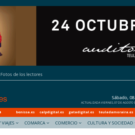
Fotos de los lectores
Sábado, 08
ACTUALIZADA VIERNES, 07 DE AGOSTO DE
a
benissa.es
calpdigital.es
gatadigital.es
teuladamoraira.es
 VIAJES
COMARCA
COMERCIO
CULTURA Y SOCIEDAD