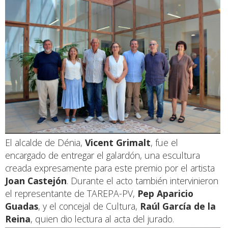
El alcalde de Dénia,
Vicent Grimalt
, fue el
encargado de entregar el galardón, una escultura
creada expresamente para este premio por el artista
Joan Castejón
. Durante el acto también intervinieron
el representante de TAREPA-PV,
Pep Aparicio
Guadas
, y el concejal de Cultura,
Raúl García de la
Reina
, quien dio lectura al acta del jurado.