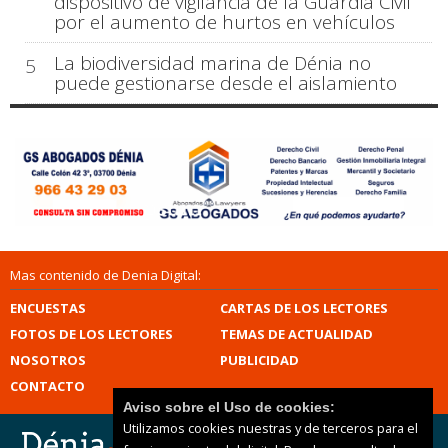
dispositivo de vigilancia de la Guardia Civil
por el aumento de hurtos en vehículos
La biodiversidad marina de Dénia no
5
puede gestionarse desde el aislamiento
Mas contenido de Denia Digital:
ENCUESTAS
CARTAS DE LOS LECTORES
FOTOS DE LOS LECTORES
TEMAS DE ACTUALIDAD
NOSOTROS
PUBLICIDAD
CONTACTO
Aviso sobre el Uso de cookies:
Utilizamos cookies nuestras y de terceros para el