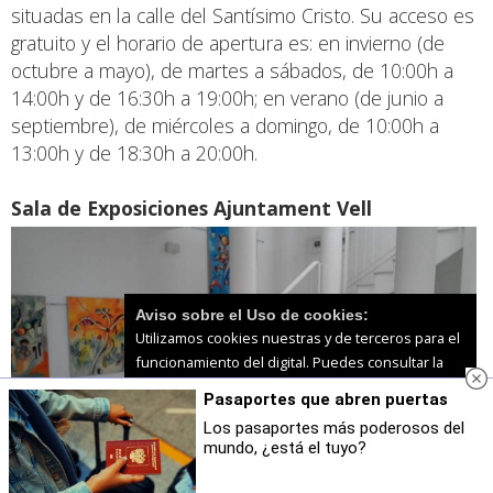
situadas en la calle del Santísimo Cristo. Su acceso es
gratuito y el horario de apertura es: en invierno (de
octubre a mayo), de martes a sábados, de 10:00h a
14:00h y de 16:30h a 19:00h; en verano (de junio a
septiembre), de miércoles a domingo, de 10:00h a
13:00h y de 18:30h a 20:00h.
Sala de Exposiciones Ajuntament Vell
Aviso sobre el Uso de cookies:
Utilizamos cookies nuestras y de terceros para el
funcionamiento del digital. Puedes consultar la
lista de cookies y como desconectarlas.
Ver
Pasaportes que abren puertas
nuestra Política de Privacidad y Cookies
Los pasaportes más poderosos del
mundo, ¿está el tuyo?
Aceptar Cookies
Personalizar