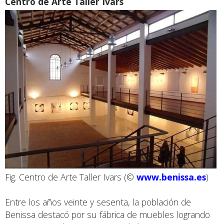
Centro de Arte Taller Ivars
Fig. Centro de Arte Taller Ivars (©
www.benissa.es
)
Entre los años veinte y sesenta, la población de
Benissa destacó por su fábrica de muebles logrando