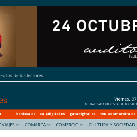
Fotos de los lectores
Viernes, 0
ACTUALIZADA JUEVES, 06 DE AGOSTO D
a
benissa.es
calpdigital.es
gatadigital.es
teuladamoraira.es
 VIAJES
COMARCA
COMERCIO
CULTURA Y SOCIEDAD