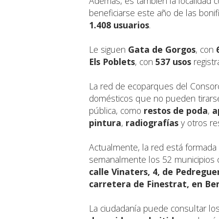
Además, es también la localidad
beneficiarse este año de las bonif
1.408 usuarios
.
Le siguen
Gata de Gorgos
, con
Els Poblets
, con
537 usos
registr
La red de ecoparques del Consorc
domésticos que no pueden tirarse
pública, como
restos de poda
,
a
pintura
,
radiografías
y otros re
Actualmente, la red está formada
semanalmente los 52 municipios c
calle Vinaters, 4, de Pedregue
carretera de Finestrat, en B
La ciudadanía puede consultar lo