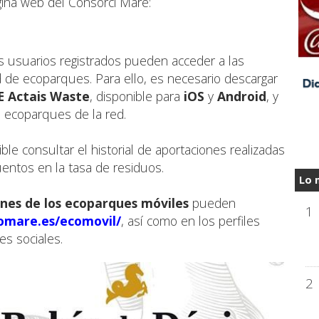
gina web del Consorci Mare:
s usuarios registrados pueden acceder a las
d de ecoparques. Para ello, es necesario descargar
E Actais Waste
, disponible para
iOS
y
Android
, y
s ecoparques de la red.
ble consultar el historial de aportaciones realizadas
uentos en la tasa de residuos.
Lo 
ones de los ecoparques móviles
pueden
1
iomare.es/ecomovil/
, así como en los perfiles
es sociales.
2