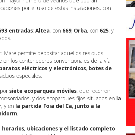
 con mayor número de vecinos que podrán
icaciones por el uso de estas instalaciones, con
693 entradas
;
Altea
, con
669
;
Orba
, con
625
; y
ados.
i Mare permite depositar aquellos residuos
 en los contenedores convencionales de la vía
paratos eléctricos y electrónicos
,
botes de
siduos especiales.
 por
siete ecoparques móviles
, que recorren
onsorciados, y dos ecoparques fijos situados en
la
r
, y en
la partida Foia del Ca, junto a la
enidorm
.
s
horarios, ubicaciones y el listado completo