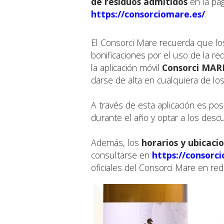
de residuos admitidos
en la pá
https://consorciomare.es/
.
El Consorci Mare recuerda que lo
bonificaciones por el uso de la re
la aplicación móvil
Consorci MAR
darse de alta en cualquiera de lo
A través de esta aplicación es posi
durante el año y optar a los desc
Además, los
horarios y ubicaci
consultarse en
https://consorc
oficiales del Consorci Mare en red