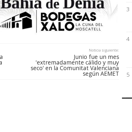
3
4
Noticia siguiente:
za
Junio fue un mes
a
'extremadamente cálido y muy
seco' en la Comunitat Valenciana
según AEMET
5