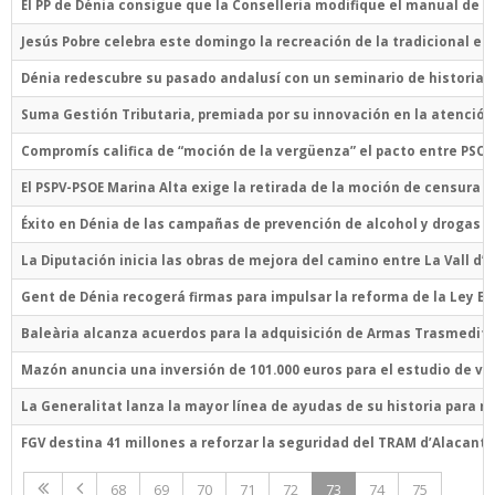
El PP de Dénia consigue que la Conselleria modifique el manual de r
Jesús Pobre celebra este domingo la recreación de la tradicional es
Dénia redescubre su pasado andalusí con un seminario de historia, 
Suma Gestión Tributaria, premiada por su innovación en la atenció
Compromís califica de “moción de la vergüenza” el pacto entre PSOE, 
El PSPV-PSOE Marina Alta exige la retirada de la moción de censura 
Éxito en Dénia de las campañas de prevención de alcohol y drogas di
La Diputación inicia las obras de mejora del camino entre La Vall d’
Gent de Dénia recogerá firmas para impulsar la reforma de la Ley El
Baleària alcanza acuerdos para la adquisición de Armas Trasmedit
Mazón anuncia una inversión de 101.000 euros para el estudio de vi
La Generalitat lanza la mayor línea de ayudas de su historia para m
FGV destina 41 millones a reforzar la seguridad del TRAM d’Alacant 
68
69
70
71
72
73
74
75