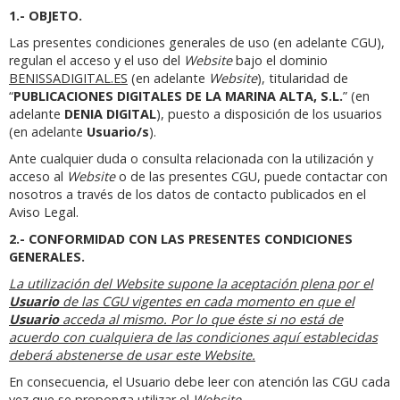
1.- OBJETO.
Las presentes condiciones generales de uso (en adelante CGU),
regulan el acceso y el uso del
Website
bajo el dominio
BENISSADIGITAL.ES
(en adelante
Website
), titularidad de
“
PUBLICACIONES DIGITALES DE LA MARINA ALTA, S.L.
” (en
adelante
DENIA DIGITAL
), puesto a disposición de los usuarios
(en adelante
Usuario/s
).
Ante cualquier duda o consulta relacionada con la utilización y
acceso al
Website
o de las presentes CGU, puede contactar con
nosotros a través de los datos de contacto publicados en el
Aviso Legal.
2.- CONFORMIDAD CON LAS PRESENTES CONDICIONES
GENERALES.
La utilización del Website supone la aceptación plena por el
Usuario
de las CGU vigentes en cada momento en que el
Usuario
acceda al mismo. Por lo que éste si no está de
acuerdo con cualquiera de las condiciones aquí establecidas
deberá abstenerse de usar este Website.
En consecuencia, el Usuario debe leer con atención las CGU cada
vez que se proponga utilizar el
Website
.