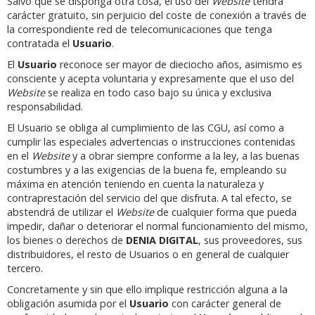
Salvo que se disponga otra cosa, el uso del
Website
tendrá
carácter gratuito, sin perjuicio del coste de conexión a través de
la correspondiente red de telecomunicaciones que tenga
contratada el
Usuario
.
El
Usuario
reconoce ser mayor de dieciocho años, asimismo es
consciente y acepta voluntaria y expresamente que el uso del
Website
se realiza en todo caso bajo su única y exclusiva
responsabilidad.
El Usuario se obliga al cumplimiento de las CGU, así como a
cumplir las especiales advertencias o instrucciones contenidas
en el
Website
y a obrar siempre conforme a la ley, a las buenas
costumbres y a las exigencias de la buena fe, empleando su
máxima en atención teniendo en cuenta la naturaleza y
contraprestación del servicio del que disfruta. A tal efecto, se
abstendrá de utilizar el
Website
de cualquier forma que pueda
impedir, dañar o deteriorar el normal funcionamiento del mismo,
los bienes o derechos de
DENIA DIGITAL
, sus proveedores, sus
distribuidores, el resto de Usuarios o en general de cualquier
tercero.
Concretamente y sin que ello implique restricción alguna a la
obligación asumida por el
Usuario
con carácter general de