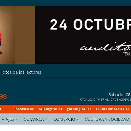
Fotos de los lectores
Sábado, 08
ACTUALIZADA VIERNES, 07 DE AGOSTO DE
a
benissa.es
calpdigital.es
gatadigital.es
teuladamoraira.es
 VIAJES
COMARCA
COMERCIO
CULTURA Y SOCIEDAD